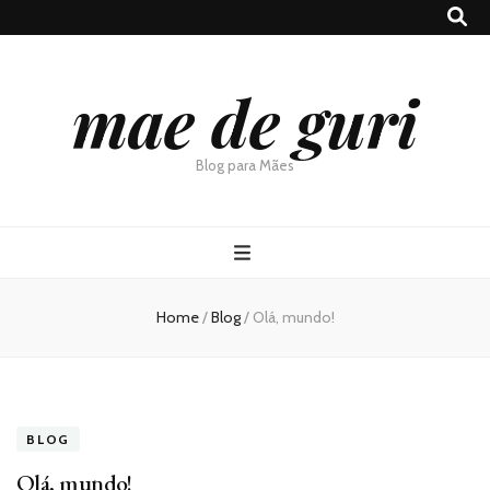
mae de guri
Blog para Mães
Home
/
Blog
/
Olá, mundo!
BLOG
Olá, mundo!