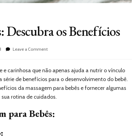
 Descubra os Benefícios
on
3
Leave a Comment
Massagem
para
Bebês:
e carinhosa que não apenas ajuda a nutrir o vínculo
Descubra
a série de benefícios para o desenvolvimento do bebê.
os
Benefícios
enefícios da massagem para bebês e fornecer algumas
 sua rotina de cuidados.
m para Bebês:
: